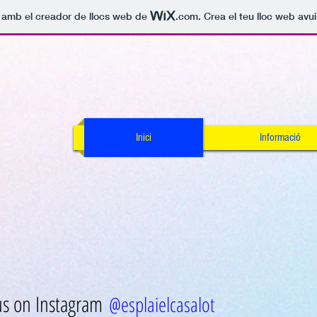
t amb el creador de llocs web de
.com
. Crea el teu lloc web avu
Inici
Informació
us on Instagram
@esplaielcasalot