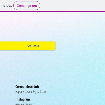
i mateix.
Comença ara
Contacte
Correu electrònic
esplaielcasalot@gmail.com
Instagram
esplaielcasalot